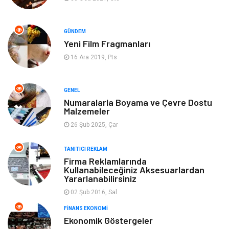
İnternet
Müzik
GÜNDEM
Yeni Film Fragmanları
Organizasyon
Yeme İçme
16 Ara 2019, Pts
Finans Ekonomi
Emlak
GENEL
Gayrimenkul
Güzellik & Bakım
Numaralarla Boyama ve Çevre Dostu
Malzemeler
26 Şub 2025, Çar
Anne Çocuk
Aksesuar
TANITICI REKLAM
Nakliye
Bebek Giyim
Firma Reklamlarında
Kullanabileceğiniz Aksesuarlardan
Yararlanabilirsiniz
Cam
Mobilya
02 Şub 2016, Sal
Spor Malzemeleri
Şile Bezi
FINANS EKONOMI
Ekonomik Göstergeler