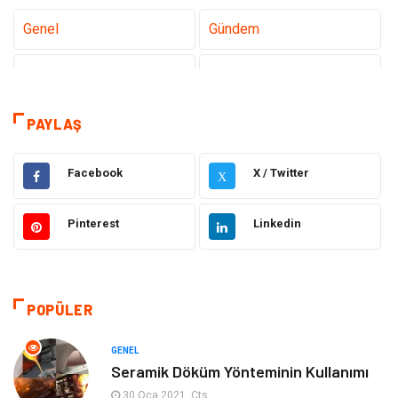
Genel
Gündem
Tanıtıcı Reklam
Teknoloji
Eğitim
Sağlık
PAYLAŞ
Hukuk
Sağlıklı Yaşam
Facebook
X / Twitter
X
Elektrik Elektronik
Giyim
Pinterest
Linkedin
Otomotiv
Dekorasyon
Bilgisayar & Yazılım
Tatil
POPÜLER
Gıda
Alışveriş
GENEL
Seramik Döküm Yönteminin Kullanımı
Makine
Turizm
30 Oca 2021, Cts