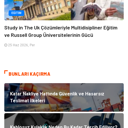
EĞITIM
Study in The Uk Çözümleriyle Multidisipliner Eğitim
ve Russell Group Üniversitelerinin Gücü
25 Haz 2026, Per
BUNLARI KAÇIRMA
Katar Nakliye Hattında Güvenlik ve Hasarsız
Teslimat İlkeleri
Kablosuz Kulaklık Neden Bu Kadar Tercih Ediliyor?