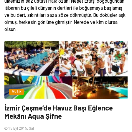
ülkemizin saz ustası Halk ozanı Neşet Ertaş. doğduğundan
itibaren bu çileli dünyanın dertleri ile boğuşmaya başlamış
ve bu dert, sıkıntıları saza söze dökmüştür. Bu döküşler aşk
olmuş, herkesin gönlüne girmiştir. Nerede ve kim olursa
olsun...
MÜZIK
İzmir Çeşme’de Havuz Başı Eğlence
Mekânı Aqua Şifne
15 Eyl 2015, Sal