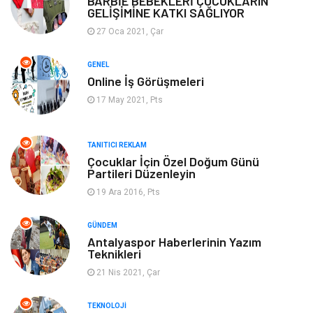
BARBİE BEBEKLERİ ÇOCUKLARIN
GELİŞİMİNE KATKI SAĞLIYOR
Gayrimenkul
Güzellik & Bakım
27 Oca 2021, Çar
Anne Çocuk
Aksesuar
GENEL
Online İş Görüşmeleri
Nakliye
Bebek Giyim
17 May 2021, Pts
Cam
Mobilya
TANITICI REKLAM
Spor Malzemeleri
Şile Bezi
Çocuklar İçin Özel Doğum Günü
Partileri Düzenleyin
Sigorta
19 Ara 2016, Pts
GÜNDEM
Antalyaspor Haberlerinin Yazım
Teknikleri
21 Nis 2021, Çar
TEKNOLOJI