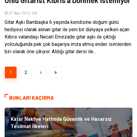
Ünlü Gitarist Kıbrıs’a Dönmek İstemiyor
27 Ağu 2013, Sal
Gitar Aşkı Bambaşka 6 yaşında kendisine doğum günü
hediyesi olarak alınan gitar ile yeni bir dünyaya yelken açan
Kıbrıs vatandaşı Necati Emirzade gitar aşkı ile çıktığı
yolculuğunda pek çok başarıya imza atmış ender isimlerden
biri olarak öne çıkıyor. Aldığı gitar dersi ile...
1
2
BUNLARI KAÇIRMA
Katar Nakliye Hattında Güvenlik ve Hasarsız
Teslimat İlkeleri