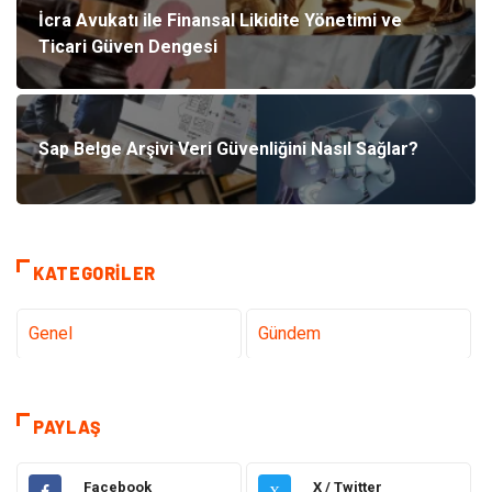
İcra Avukatı ile Finansal Likidite Yönetimi ve
Ticari Güven Dengesi
Sap Belge Arşivi Veri Güvenliğini Nasıl Sağlar?
KATEGORILER
Genel
Gündem
Tanıtıcı Reklam
Teknoloji
PAYLAŞ
Eğitim
Sağlık
Facebook
X / Twitter