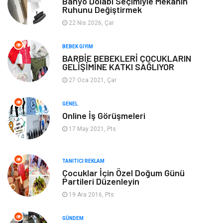
Banyo Dolabı Seçimiyle Mekanın
Ruhunu Değiştirmek
Organizasyon
Yeme İçme
22 Nis 2026, Çar
Finans Ekonomi
Emlak
BEBEK GIYIM
BARBİE BEBEKLERİ ÇOCUKLARIN
GELİŞİMİNE KATKI SAĞLIYOR
Gayrimenkul
Güzellik & Bakım
27 Oca 2021, Çar
Anne Çocuk
Aksesuar
GENEL
Online İş Görüşmeleri
Nakliye
Bebek Giyim
17 May 2021, Pts
Cam
Mobilya
TANITICI REKLAM
Spor Malzemeleri
Şile Bezi
Çocuklar İçin Özel Doğum Günü
Partileri Düzenleyin
Sigorta
19 Ara 2016, Pts
GÜNDEM