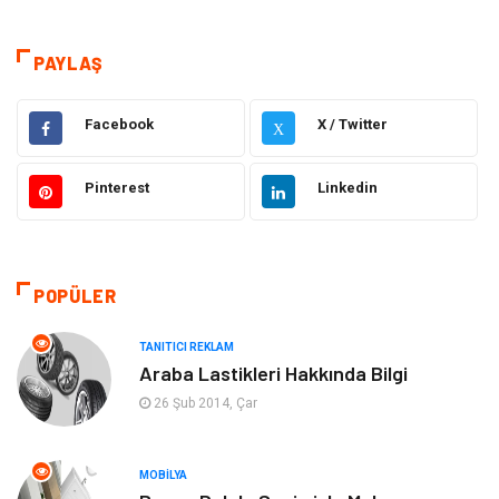
Tanıtıcı Reklam
Teknoloji
PAYLAŞ
Eğitim
Sağlık
Facebook
X / Twitter
X
Hukuk
Sağlıklı Yaşam
Pinterest
Linkedin
Elektrik Elektronik
Giyim
Otomotiv
Dekorasyon
POPÜLER
Bilgisayar & Yazılım
Tatil
TANITICI REKLAM
Gıda
Alışveriş
Araba Lastikleri Hakkında Bilgi
26 Şub 2014, Çar
Makine
Turizm
MOBILYA
İnternet
Müzik