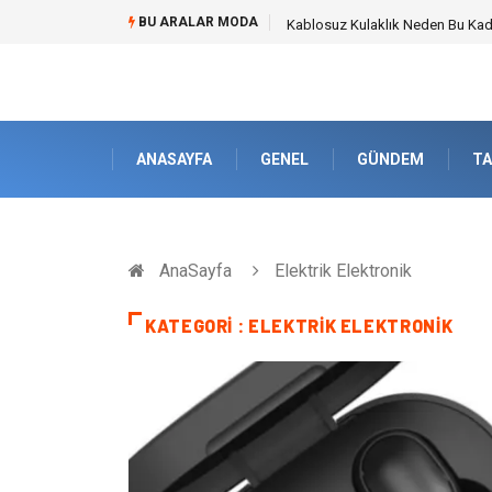
BU ARALAR MODA
Boşanma Avukatı ile Duygusal Kı
ANASAYFA
GENEL
GÜNDEM
TA
AnaSayfa
Elektrik Elektronik
KATEGORI : ELEKTRIK ELEKTRONIK