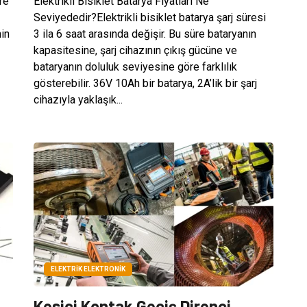
re
Elektrikli Bisiklet Batarya Fiyatları Ne
Seviyededir?Elektrikli bisiklet batarya şarj süresi
nin
3 ila 6 saat arasında değişir. Bu süre bataryanın
kapasitesine, şarj cihazının çıkış gücüne ve
bataryanın doluluk seviyesine göre farklılık
gösterebilir. 36V 10Ah bir batarya, 2A’lik bir şarj
cihazıyla yaklaşık...
ELEKTRIK ELEKTRONIK
Kesici Kontak Geçiş Direnci