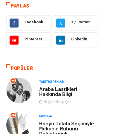
PAYLAŞ
Elektrik Elektronik
Giyim
Facebook
X / Twitter
X
Otomotiv
Dekorasyon
Pinterest
Linkedin
Bilgisayar &
Tatil
Yazılım
Gıda
Alışveriş
POPÜLER
Makine
Turizm
TANITICI REKLAM
Araba Lastikleri
Hakkında Bilgi
İnternet
Müzik
26 Şub 2014, Çar
Organizasyon
Yeme İçme
MOBILYA
Banyo Dolabı Seçimiyle
Mekanın Ruhunu
Finans Ekonomi
Emlak
Değiştirmek