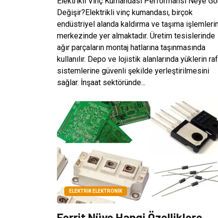
Elektrikli Vinç Kumandası Performansı Neye Gö
Değişir?Elektrikli vinç kumandası, birçok
endüstriyel alanda kaldırma ve taşıma işlemleri
merkezinde yer almaktadır. Üretim tesislerinde
ağır parçaların montaj hatlarına taşınmasında
kullanılır. Depo ve lojistik alanlarında yüklerin raf
sistemlerine güvenli şekilde yerleştirilmesini
sağlar. İnşaat sektöründe...
ELEKTRIK ELEKTRONIK
Ferrit Nüve Hangi Özelliklere