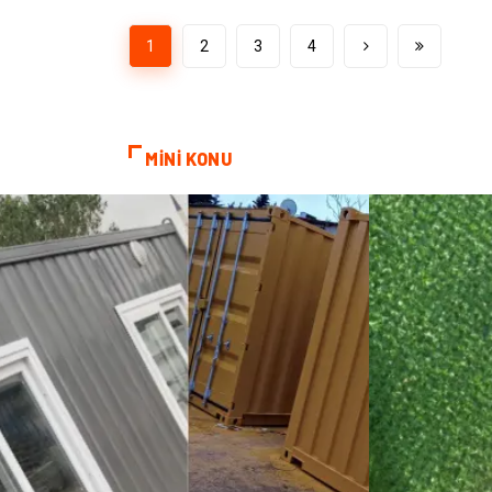
1
2
3
4
MİNİ KONU