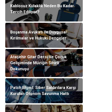
Kablosuz Kulaklık Neden Bu Kadar
Tercih Ediliyor?
Boşanma Avukatı ile Duygusal
Kırılmalar ve Hukuki Dengeler
Ataşehir Gitar Dersi Ve Çocuk
Gelişiminde Müziğin Sihirli
Dokunuşu
Patch Mgmt: Siber Saldırılara Karşı
Kurulan Otonom Savunma Hattı