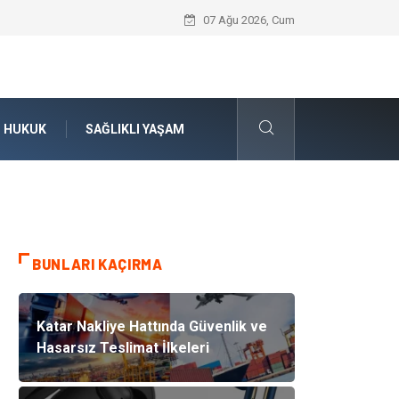
Ataşehir Gitar Dersi Ve Çocuk Gelişimin
07 Ağu 2026, Cum
HUKUK
SAĞLIKLI YAŞAM
BUNLARI KAÇIRMA
Katar Nakliye Hattında Güvenlik ve
Hasarsız Teslimat İlkeleri