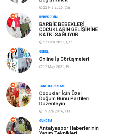
22 Nis 2026, Çar
Gayrimenkul
Güzellik & Bakım
BEBEK GIYIM
BARBİE BEBEKLERİ
Anne Çocuk
Aksesuar
ÇOCUKLARIN GELİŞİMİNE
KATKI SAĞLIYOR
Nakliye
Bebek Giyim
27 Oca 2021, Çar
GENEL
Cam
Mobilya
Online İş Görüşmeleri
17 May 2021, Pts
Spor Malzemeleri
Şile Bezi
Sigorta
TANITICI REKLAM
Çocuklar İçin Özel
Doğum Günü Partileri
Düzenleyin
19 Ara 2016, Pts
GÜNDEM
Antalyaspor Haberlerinin
Yazım Teknikleri