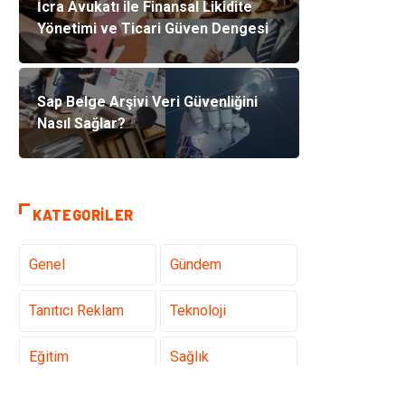
İcra Avukatı ile Finansal Likidite
Yönetimi ve Ticari Güven Dengesi
Sap Belge Arşivi Veri Güvenliğini
Nasıl Sağlar?
KATEGORILER
Genel
Gündem
Tanıtıcı Reklam
Teknoloji
Eğitim
Sağlık
Hukuk
Sağlıklı Yaşam