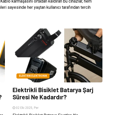
 Kablo karmaşasını ortadan kaldıran bu cihazlar, hem
leri sayesinde her yaştan kullanıcı tarafından tercih
ELEKTRIK ELEKTRONIK
Elektrikli Bisiklet Batarya Şarj
?
Süresi Ne Kadardır?
02 Eki 2025, Per