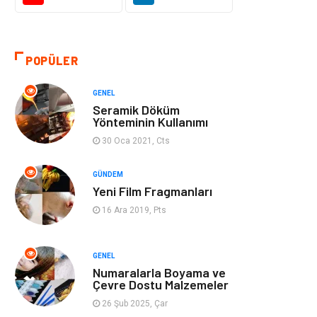
Gıda
Alışveriş
Makine
Turizm
POPÜLER
İnternet
Müzik
GENEL
Seramik Döküm
Organizasyon
Yeme İçme
Yönteminin Kullanımı
30 Oca 2021, Cts
Finans Ekonomi
Emlak
GÜNDEM
Yeni Film Fragmanları
Gayrimenkul
Güzellik & Bakım
16 Ara 2019, Pts
Anne Çocuk
Aksesuar
GENEL
Nakliye
Bebek Giyim
Numaralarla Boyama ve
Çevre Dostu Malzemeler
Cam
Mobilya
26 Şub 2025, Çar