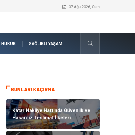
Ataşehir Gitar Dersi Ve Çocuk Gelişimin
07 Ağu 2026, Cum
HUKUK
SAĞLIKLI YAŞAM
BUNLARI KAÇIRMA
Katar Nakliye Hattında Güvenlik ve
Hasarsız Teslimat İlkeleri