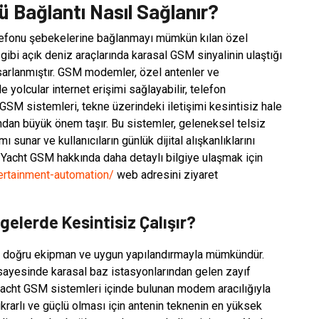
ü Bağlantı Nasıl Sağlanır?
elefonu şebekelerine bağlanmayı mümkün kılan özel
 gibi açık deniz araçlarında karasal GSM sinyalinin ulaştığı
asarlanmıştır. GSM modemler, özel antenler ve
yolcular internet erişimi sağlayabilir, telefon
 GSM sistemleri, tekne üzerindeki iletişimi kesintisiz hale
dan büyük önem taşır. Bu sistemler, geleneksel telsiz
sunar ve kullanıcıların günlük dijital alışkanlıklarını
 Yacht GSM hakkında daha detaylı bilgiye ulaşmak için
ertainment-automation/
web adresini ziyaret
elerde Kesintisiz Çalışır?
, doğru ekipman ve uygun yapılandırmayla mümkündür.
sayesinde karasal baz istasyonlarından gelen zayıf
l, yacht GSM sistemleri içinde bulunan modem aracılığıyla
istikrarlı ve güçlü olması için antenin teknenin en yüksek