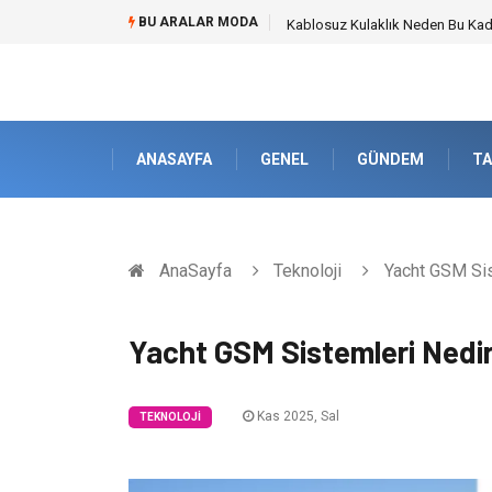
BU ARALAR MODA
Boşanma Avukatı ile Duygusal Kı
ANASAYFA
GENEL
GÜNDEM
TA
AnaSayfa
Teknoloji
Yacht GSM Sis
Yacht GSM Sistemleri Nedi
Kas 2025, Sal
TEKNOLOJI