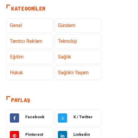
KATEGORILER
Genel
Gündem
Tanıtıcı Reklam
Teknoloji
Eğitim
Sağlık
Hukuk
Sağlıklı Yaşam
Elektrik Elektronik
Giyim
PAYLAŞ
Otomotiv
Dekorasyon
Facebook
X / Twitter
X
Bilgisayar &
Tatil
Yazılım
Pinterest
Linkedin