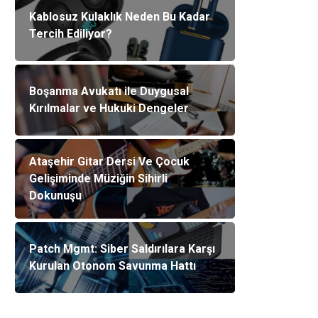
Kablosuz Kulaklık Neden Bu Kadar
Tercih Ediliyor?
Boşanma Avukatı ile Duygusal
Kırılmalar ve Hukuki Dengeler
Ataşehir Gitar Dersi Ve Çocuk
Gelişiminde Müziğin Sihirli
Dokunuşu
Patch Mgmt: Siber Saldırılara Karşı
Kurulan Otonom Savunma Hattı