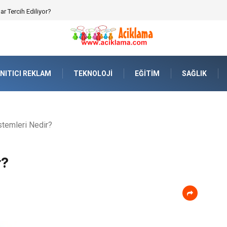
rılmalar ve Hukuki Dengeler
NITICI REKLAM
TEKNOLOJI
EĞITIM
SAĞLIK
temleri Nedir?
r?