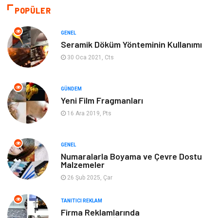
Bilgisayar & Yazılım
Tatil
POPÜLER
Gıda
Alışveriş
GENEL
Seramik Döküm Yönteminin Kullanımı
Makine
Turizm
30 Oca 2021, Cts
İnternet
Müzik
GÜNDEM
Yeni Film Fragmanları
Organizasyon
Yeme İçme
16 Ara 2019, Pts
Finans Ekonomi
Emlak
GENEL
Gayrimenkul
Güzellik & Bakım
Numaralarla Boyama ve Çevre Dostu
Malzemeler
26 Şub 2025, Çar
Anne Çocuk
Aksesuar
TANITICI REKLAM
Nakliye
Bebek Giyim
Firma Reklamlarında