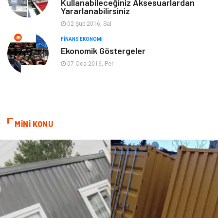
Kullanabileceğiniz Aksesuarlardan
Yararlanabilirsiniz
Cam
Mobilya
02 Şub 2016, Sal
Spor Malzemeleri
Şile Bezi
FINANS EKONOMI
Ekonomik Göstergeler
Sigorta
07 Oca 2016, Per
MİNİ KONU