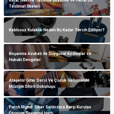
Katar Nakliye Hattında Güvenlik ve Hasarsız
Teslimat İlkeleri
Kablosuz Kulaklık Neden Bu Kadar Tercih Ediliyor?
Boşanma Avukatı ile Duygusal Kırılmalar ve
Hukuki Dengeler
Ataşehir Gitar Dersi Ve Çocuk Gelişiminde
Müziğin Sihirli Dokunuşu
Patch Mgmt: Siber Saldırılara Karşı Kurulan
Otonom Savunma Hattı