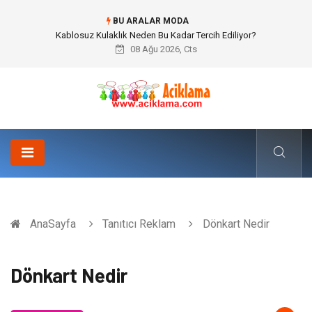
BU ARALAR MODA
Boşanma Avukatı ile Duygusal Kırılmalar ve Hukuki Dengeler
08 Ağu 2026, Cts
AnaSayfa
Tanıtıcı Reklam
Dönkart Nedir
Dönkart Nedir