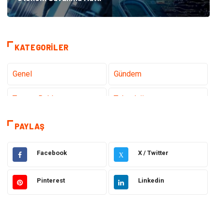
KATEGORILER
Genel
Gündem
Tanıtıcı Reklam
Teknoloji
Eğitim
Sağlık
PAYLAŞ
Hukuk
Sağlıklı Yaşam
Facebook
X / Twitter
X
Elektrik Elektronik
Giyim
Pinterest
Linkedin
Otomotiv
Dekorasyon