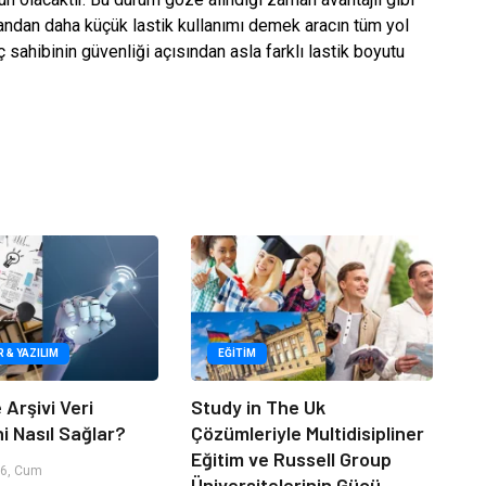
olandan daha küçük lastik kullanımı demek aracın tüm yol
 sahibinin güvenliği açısından asla farklı lastik boyutu
R & YAZILIM
EĞITIM
 Arşivi Veri
Study in The Uk
i Nasıl Sağlar?
Çözümleriyle Multidisipliner
Eğitim ve Russell Group
6, Cum
Üniversitelerinin Gücü