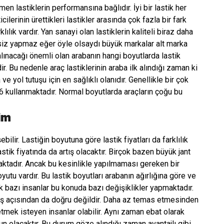
n lastiklerin performansına bağlıdır. İyi bir lastik her
cilerinin ürettikleri lastikler arasında çok fazla bir fark
lılık vardır. Yan sanayi olan lastiklerin kaliteli biraz daha
esiz yapmaz eğer öyle olsaydı büyük markalar alt marka
 alınacağı önemli olan arabanın hangi boyutlarda lastik
ir. Bu nedenle araç lastiklerinin araba ilk alındığı zaman ki
ve yol tutuşu için en sağlıklı olanıdır. Genellikle bir çok
6 kullanmaktadır. Normal boyutlarda araçların çoğu bu
im
lir. Lastiğin boyutuna göre lastik fiyatları da farklılık
ik fiyatında da artış olacaktır. Birçok bazen büyük jant
ktadır. Ancak bu kesinlikle yapılmaması gereken bir
yutu vardır. Bu lastik boyutları arabanın ağırlığına göre ve
k bazı insanlar bu konuda bazı değişiklikler yapmaktadır.
üş açısından da doğru değildir. Daha az temas etmesinden
etmek isteyen insanlar olabilir. Aynı zaman ebat olarak
un olacaktır. Bu durum göze alındığı zaman avantajlı gibi