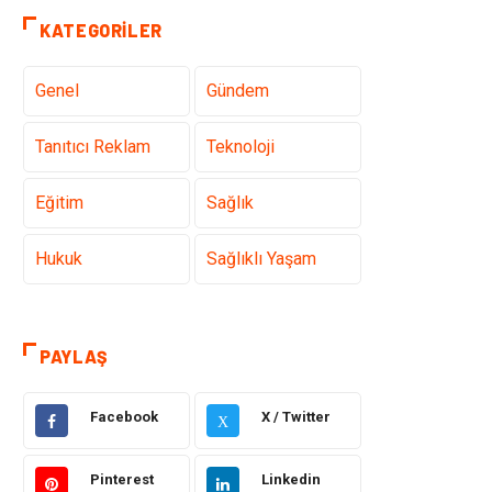
KATEGORILER
Genel
Gündem
Tanıtıcı Reklam
Teknoloji
Eğitim
Sağlık
Hukuk
Sağlıklı Yaşam
Elektrik Elektronik
Giyim
PAYLAŞ
Otomotiv
Dekorasyon
Facebook
X / Twitter
X
Bilgisayar &
Tatil
Yazılım
Pinterest
Linkedin