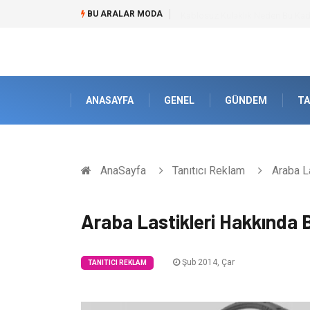
BU ARALAR MODA
Kablosuz Kulaklık Neden Bu Kada
ANASAYFA
GENEL
GÜNDEM
TA
AnaSayfa
Tanıtıcı Reklam
Araba La
Araba Lastikleri Hakkında B
Şub 2014, Çar
TANITICI REKLAM