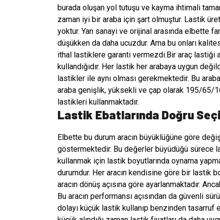
burada oluşan yol tutuşu ve kayma ihtimali tamame
zaman iyi bir araba için şart olmuştur. Lastik üreti
yoktur. Yan sanayi ve orijinal arasında elbette fark
düşükken
da daha ucuzdur. Ama bu onları kalit
ithal lastiklere garanti vermezdi.Bir araç lastiği
kullandığıdır. Her lastik her arabaya uygun değild
lastikler ile aynı olması gerekmektedir. Bu araba 
araba genişlik, yüksekli ve çap olarak 195/65/1
lastikleri kullanmaktadır.
Lastik Ebatlarında Doğru Seç
Elbette bu durum aracın büyüklüğüne göre değişebi
göstermektedir. Bu değerler büyüdüğü sürece last
kullanmak için lastik boyutlarında oynama yapma
durumdur. Her aracın kendisine göre bir lastik bo
aracın dönüş açısına göre ayarlanmaktadır. Anca
Bu aracın performansı açısından da güvenli sür
dolayı küçük lastik kullanıp benzinden tasarruf 
küçük alındığı zaman lastik fiyatları da daha uyg