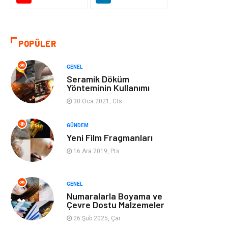
Gıda
Alışveriş
Makine
Turizm
POPÜLER
İnternet
Müzik
GENEL
Seramik Döküm
Organizasyon
Yeme İçme
Yönteminin Kullanımı
30 Oca 2021, Cts
Finans Ekonomi
Emlak
GÜNDEM
Yeni Film Fragmanları
Gayrimenkul
Güzellik & Bakım
16 Ara 2019, Pts
Anne Çocuk
Aksesuar
GENEL
Nakliye
Bebek Giyim
Numaralarla Boyama ve
Çevre Dostu Malzemeler
Cam
Mobilya
26 Şub 2025, Çar