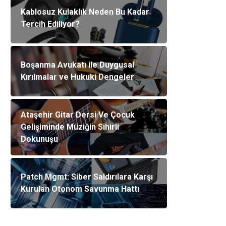
Kablosuz Kulaklık Neden Bu Kadar
Tercih Ediliyor?
Boşanma Avukatı ile Duygusal
Kırılmalar ve Hukuki Dengeler
Ataşehir Gitar Dersi Ve Çocuk
Gelişiminde Müziğin Sihirli
Dokunuşu
Patch Mgmt: Siber Saldırılara Karşı
Kurulan Otonom Savunma Hattı