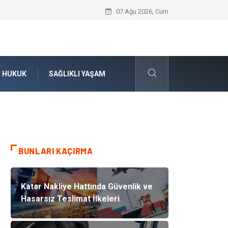
Boşanma Avukatı ile Duygusal Kırılmala
07 Ağu 2026, Cum
HUKUK
SAĞLIKLI YAŞAM
BUNLARI KAÇIRMA
Katar Nakliye Hattında Güvenlik ve
Hasarsız Teslimat İlkeleri