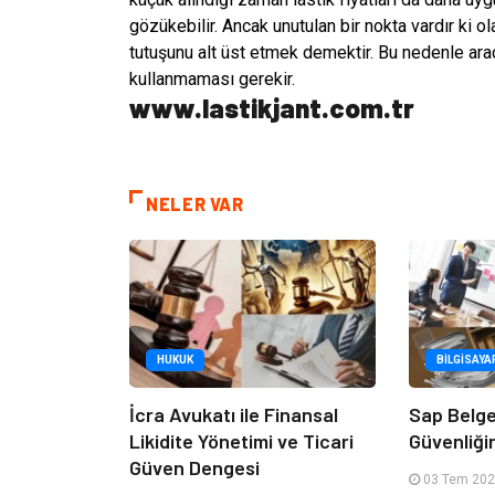
gözükebilir. Ancak unutulan bir nokta vardır ki 
tutuşunu alt üst etmek demektir. Bu nedenle araç
kullanmaması gerekir.
www.lastikjant.com.tr
NELER VAR
HUKUK
BILGISAYA
İcra Avukatı ile Finansal
Sap Belge
Likidite Yönetimi ve Ticari
Güvenliğin
Güven Dengesi
03 Tem 202