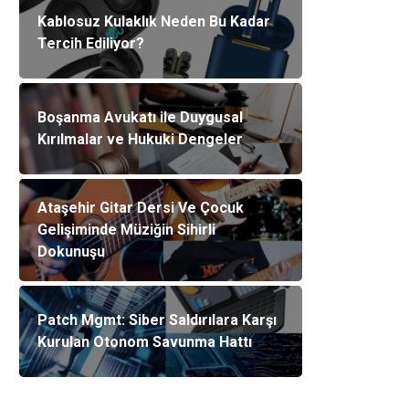
Kablosuz Kulaklık Neden Bu Kadar
Tercih Ediliyor?
Boşanma Avukatı ile Duygusal
Kırılmalar ve Hukuki Dengeler
Ataşehir Gitar Dersi Ve Çocuk
Gelişiminde Müziğin Sihirli
Dokunuşu
Patch Mgmt: Siber Saldırılara Karşı
Kurulan Otonom Savunma Hattı