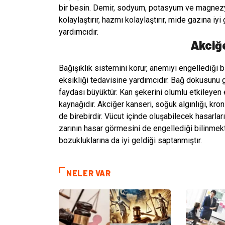
bir besin. Demir, sodyum, potasyum ve magnezyu
kolaylaştırır, hazmı kolaylaştırır, mide gazına i
yardımcıdır.
Akciğe
Bağışıklık sistemini korur, anemiyi engellediği bi
eksikliği tedavisine yardımcıdır. Bağ dokusunu g
faydası büyüktür. Kan şekerini olumlu etkileyen e
kaynağıdır. Akciğer kanseri, soğuk algınlığı, kron
de birebirdir. Vücut içinde oluşabilecek hasarları
zarının hasar görmesini de engellediği bilinmekt
bozukluklarına da iyi geldiği saptanmıştır.
NELER VAR