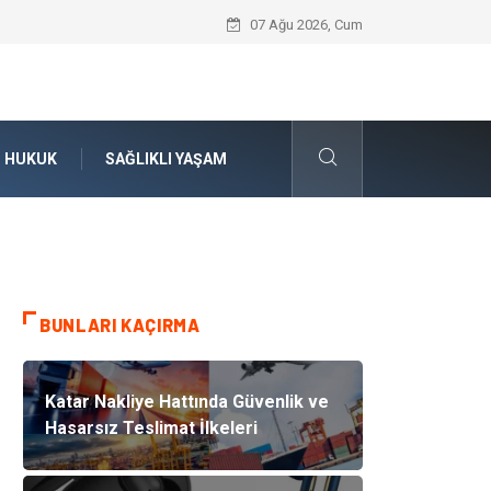
Boşanma Avukatı ile Duygusal Kırılmala
07 Ağu 2026, Cum
HUKUK
SAĞLIKLI YAŞAM
BUNLARI KAÇIRMA
Katar Nakliye Hattında Güvenlik ve
Hasarsız Teslimat İlkeleri