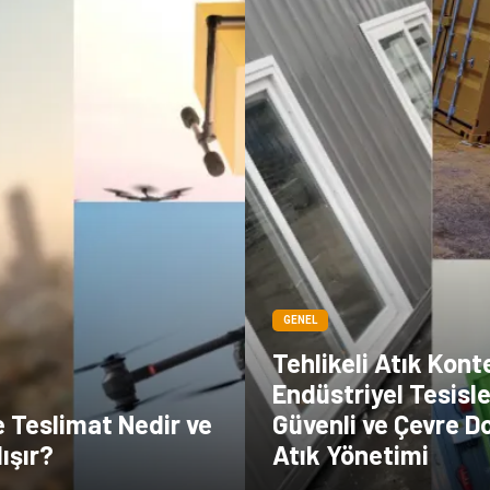
GENEL
Tehlikeli Atık Kont
Endüstriyel Tesisl
e Teslimat Nedir ve
Güvenli ve Çevre D
lışır?
Atık Yönetimi