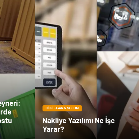
eyneri:
BILGISAYAR & YAZILIM
erde
ostu
Nakliye Yazılımı Ne İşe
Yarar?