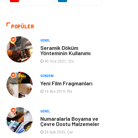
Gıda
Alışveriş
Makine
Turizm
POPÜLER
İnternet
Müzik
GENEL
Seramik Döküm
Organizasyon
Yeme İçme
Yönteminin Kullanımı
30 Oca 2021, Cts
Finans Ekonomi
Emlak
GÜNDEM
Yeni Film Fragmanları
Gayrimenkul
Güzellik & Bakım
16 Ara 2019, Pts
Anne Çocuk
Aksesuar
GENEL
Nakliye
Bebek Giyim
Numaralarla Boyama ve
Çevre Dostu Malzemeler
Cam
Mobilya
26 Şub 2025, Çar