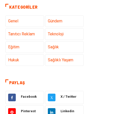
KATEGORILER
Genel
Gündem
Tanıtıcı Reklam
Teknoloji
Eğitim
Sağlık
Hukuk
Sağlıklı Yaşam
Elektrik Elektronik
Giyim
PAYLAŞ
Otomotiv
Dekorasyon
Facebook
X / Twitter
X
Bilgisayar &
Tatil
Yazılım
Pinterest
Linkedin