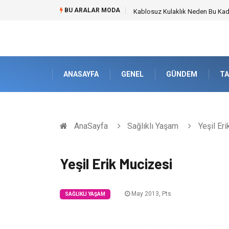
BU ARALAR MODA
Kablosuz Kulaklık Neden Bu Kada
ANASAYFA
GENEL
GÜNDEM
TA
AnaSayfa
Sağlıklı Yaşam
Yeşil Er
Yeşil Erik Mucizesi
May 2013, Pts
SAĞLIKLI YAŞAM