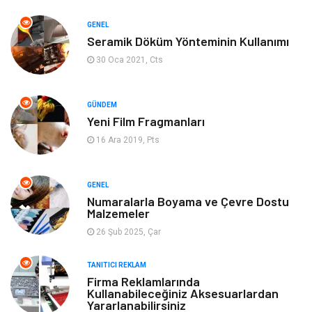
Gıda
Alışveriş
GENEL
Seramik Döküm Yönteminin Kullanımı
Makine
Turizm
30 Oca 2021, Cts
İnternet
Müzik
GÜNDEM
Yeni Film Fragmanları
Organizasyon
Yeme İçme
16 Ara 2019, Pts
Finans Ekonomi
Emlak
GENEL
Gayrimenkul
Güzellik & Bakım
Numaralarla Boyama ve Çevre Dostu
Malzemeler
26 Şub 2025, Çar
Anne Çocuk
Aksesuar
TANITICI REKLAM
Nakliye
Bebek Giyim
Firma Reklamlarında
Kullanabileceğiniz Aksesuarlardan
Yararlanabilirsiniz
Cam
Mobilya