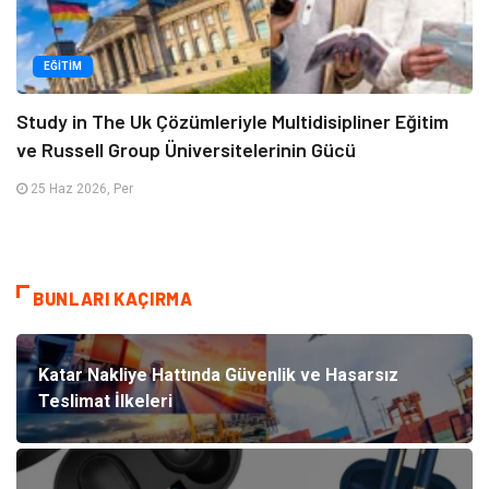
EĞITIM
Study in The Uk Çözümleriyle Multidisipliner Eğitim
ve Russell Group Üniversitelerinin Gücü
25 Haz 2026, Per
BUNLARI KAÇIRMA
Katar Nakliye Hattında Güvenlik ve Hasarsız
Teslimat İlkeleri