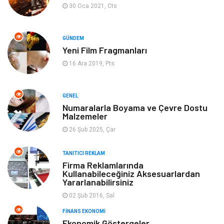
Makine
Turizm
30 Oca 2021, Cts
İnternet
Müzik
GÜNDEM
Yeni Film Fragmanları
Organizasyon
Yeme İçme
16 Ara 2019, Pts
Finans Ekonomi
Emlak
GENEL
Gayrimenkul
Güzellik & Bakım
Numaralarla Boyama ve Çevre Dostu
Malzemeler
26 Şub 2025, Çar
Anne Çocuk
Aksesuar
TANITICI REKLAM
Nakliye
Bebek Giyim
Firma Reklamlarında
Kullanabileceğiniz Aksesuarlardan
Yararlanabilirsiniz
Cam
Mobilya
02 Şub 2016, Sal
Spor Malzemeleri
Şile Bezi
FINANS EKONOMI
Ekonomik Göstergeler