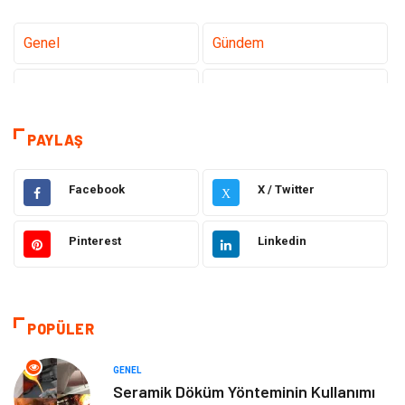
Genel
Gündem
Tanıtıcı Reklam
Teknoloji
Eğitim
Sağlık
PAYLAŞ
Hukuk
Sağlıklı Yaşam
Facebook
X / Twitter
X
Elektrik Elektronik
Giyim
Pinterest
Linkedin
Otomotiv
Dekorasyon
Bilgisayar & Yazılım
Tatil
POPÜLER
Gıda
Alışveriş
GENEL
Seramik Döküm Yönteminin Kullanımı