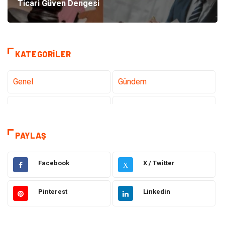
Ticari Güven Dengesi
KATEGORILER
Genel
Gündem
Tanıtıcı Reklam
Teknoloji
Eğitim
Sağlık
PAYLAŞ
Hukuk
Sağlıklı Yaşam
Facebook
X / Twitter
X
Elektrik Elektronik
Giyim
Pinterest
Linkedin
Otomotiv
Dekorasyon