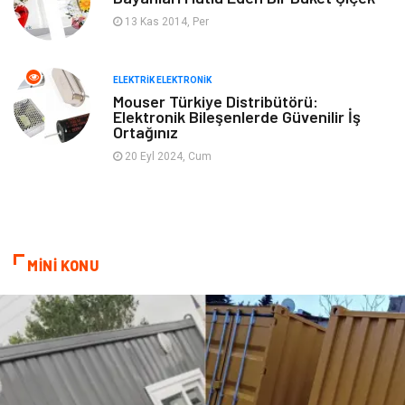
13 Kas 2014, Per
Cam
Mobilya
Spor Malzemeleri
Şile Bezi
ELEKTRIK ELEKTRONIK
Mouser Türkiye Distribütörü:
Elektronik Bileşenlerde Güvenilir İş
Sigorta
Ortağınız
20 Eyl 2024, Cum
MİNİ KONU