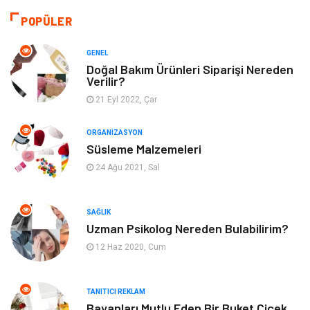
Bilgisayar & Yazılım
Tatil
POPÜLER
Gıda
Alışveriş
GENEL
Doğal Bakım Ürünleri Siparişi Nereden
Verilir?
Makine
Turizm
21 Eyl 2022, Çar
İnternet
Müzik
ORGANIZASYON
Süsleme Malzemeleri
Organizasyon
Yeme İçme
24 Ağu 2021, Sal
Finans Ekonomi
Emlak
SAĞLIK
Gayrimenkul
Güzellik & Bakım
Uzman Psikolog Nereden Bulabilirim?
12 Haz 2020, Cum
Anne Çocuk
Aksesuar
TANITICI REKLAM
Nakliye
Bebek Giyim
Bayanları Mutlu Eden Bir Buket Çiçek