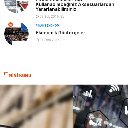
Kullanabileceğiniz Aksesuarlardan
Yararlanabilirsiniz
Cam
Mobilya
02 Şub 2016, Sal
Spor Malzemeleri
Şile Bezi
FINANS EKONOMI
Ekonomik Göstergeler
Sigorta
07 Oca 2016, Per
MİNİ KONU