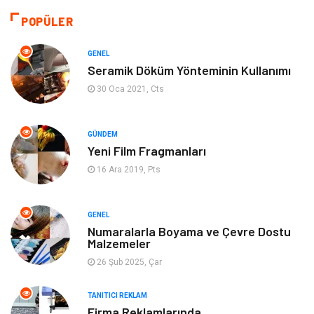
Bilgisayar & Yazılım
Tatil
POPÜLER
Gıda
Alışveriş
GENEL
Seramik Döküm Yönteminin Kullanımı
Makine
Turizm
30 Oca 2021, Cts
İnternet
Müzik
GÜNDEM
Yeni Film Fragmanları
Organizasyon
Yeme İçme
16 Ara 2019, Pts
Finans Ekonomi
Emlak
GENEL
Gayrimenkul
Güzellik & Bakım
Numaralarla Boyama ve Çevre Dostu
Malzemeler
26 Şub 2025, Çar
Anne Çocuk
Aksesuar
TANITICI REKLAM
Nakliye
Bebek Giyim
Firma Reklamlarında