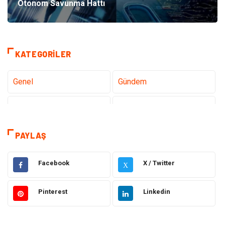
Otonom Savunma Hattı
KATEGORILER
Genel
Gündem
Tanıtıcı Reklam
Teknoloji
Eğitim
Sağlık
PAYLAŞ
Hukuk
Sağlıklı Yaşam
Facebook
X / Twitter
X
Elektrik Elektronik
Giyim
Pinterest
Linkedin
Otomotiv
Dekorasyon