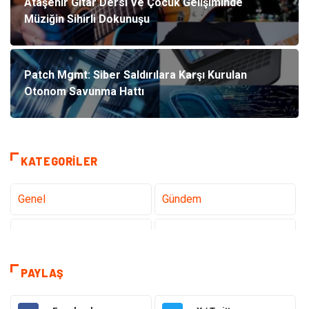
Ataşehir Gitar Dersi Ve Çocuk Gelişiminde
Müziğin Sihirli Dokunuşu
Patch Mgmt: Siber Saldırılara Karşı Kurulan
Otonom Savunma Hattı
KATEGORILER
Genel
Gündem
Tanıtıcı Reklam
Teknoloji
Eğitim
Sağlık
PAYLAŞ
Hukuk
Sağlıklı Yaşam