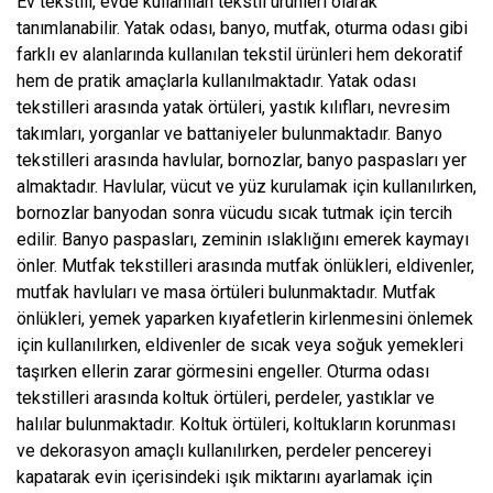
Ev tekstili, evde kullanılan tekstil ürünleri olarak
tanımlanabilir. Yatak odası, banyo, mutfak, oturma odası gibi
farklı ev alanlarında kullanılan tekstil ürünleri hem dekoratif
hem de pratik amaçlarla kullanılmaktadır. Yatak odası
tekstilleri arasında yatak örtüleri, yastık kılıfları, nevresim
takımları, yorganlar ve battaniyeler bulunmaktadır. Banyo
tekstilleri arasında havlular, bornozlar, banyo paspasları yer
almaktadır. Havlular, vücut ve yüz kurulamak için kullanılırken,
bornozlar banyodan sonra vücudu sıcak tutmak için tercih
edilir. Banyo paspasları, zeminin ıslaklığını emerek kaymayı
önler. Mutfak tekstilleri arasında mutfak önlükleri, eldivenler,
mutfak havluları ve masa örtüleri bulunmaktadır. Mutfak
önlükleri, yemek yaparken kıyafetlerin kirlenmesini önlemek
için kullanılırken, eldivenler de sıcak veya soğuk yemekleri
taşırken ellerin zarar görmesini engeller. Oturma odası
tekstilleri arasında koltuk örtüleri, perdeler, yastıklar ve
halılar bulunmaktadır. Koltuk örtüleri, koltukların korunması
ve dekorasyon amaçlı kullanılırken, perdeler pencereyi
kapatarak evin içerisindeki ışık miktarını ayarlamak için