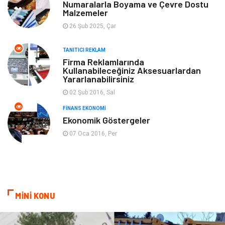
Gayrimenkul
Güzellik & Bakım
Numaralarla Boyama ve Çevre Dostu
Malzemeler
26 Şub 2025, Çar
Anne Çocuk
Aksesuar
TANITICI REKLAM
Nakliye
Bebek Giyim
Firma Reklamlarında
Kullanabileceğiniz Aksesuarlardan
Yararlanabilirsiniz
Cam
Mobilya
02 Şub 2016, Sal
Spor Malzemeleri
Şile Bezi
FINANS EKONOMI
Ekonomik Göstergeler
Sigorta
07 Oca 2016, Per
MİNİ KONU