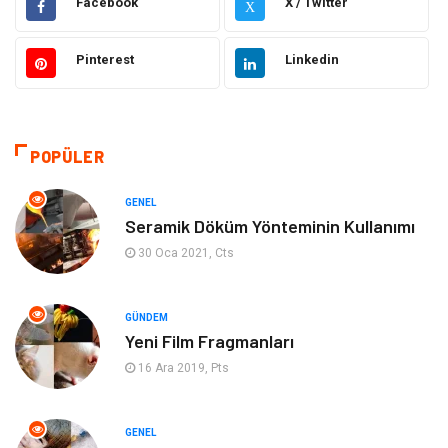
Facebook
X / Twitter
X
Elektrik Elektronik
Giyim
Pinterest
Linkedin
Otomotiv
Dekorasyon
Bilgisayar & Yazılım
Tatil
POPÜLER
Gıda
Alışveriş
GENEL
Seramik Döküm Yönteminin Kullanımı
Makine
Turizm
30 Oca 2021, Cts
İnternet
Müzik
GÜNDEM
Yeni Film Fragmanları
Organizasyon
Yeme İçme
16 Ara 2019, Pts
Finans Ekonomi
Emlak
GENEL